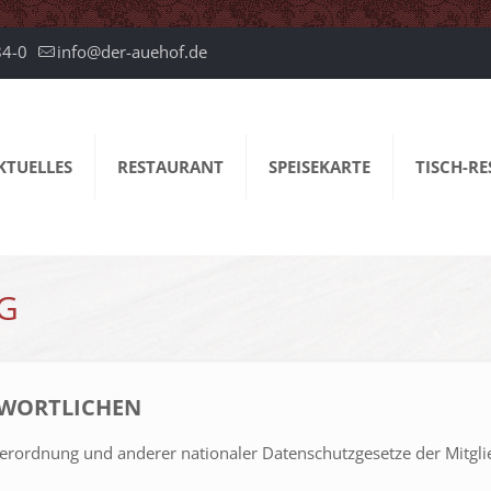
84-0
info@der-auehof.de
KTUELLES
RESTAURANT
SPEISEKARTE
TISCH-R
G
TWORTLICHEN
rordnung und anderer nationaler Datenschutzgesetze der Mitglie