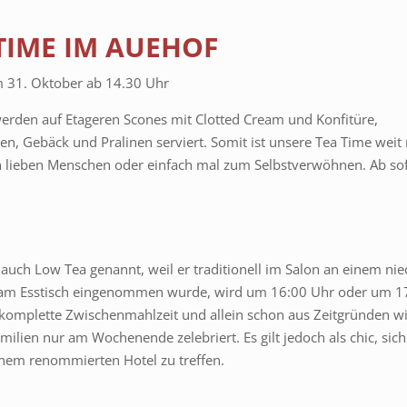
TIME IM AUEHOF
 31. Oktober ab 14.30 Uhr
werden auf Etageren Scones mit Clotted Cream und Konfitüre,
n, Gebäck und Pralinen serviert. Somit ist unsere Tea Time weit 
nen lieben Menschen oder einfach mal zum Selbstverwöhnen. Ab sof
 auch Low Tea genannt, weil er traditionell im Salon an einem nie
t am Esstisch eingenommen wurde, wird um 16:00 Uhr oder um 1
ne komplette Zwischenmahlzeit und allein schon aus Zeitgründen wi
amilien nur am Wochenende zelebriert. Es gilt jedoch als chic, sic
inem renommierten Hotel zu treffen.