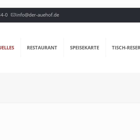
84-0
info@der-auehof.de
UELLES
RESTAURANT
SPEISEKARTE
TISCH-RESE